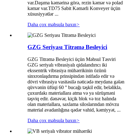
var.Daşıma kəmərinə görə, rezin kəmər və polad
kəmər var.TD75 Sabit Kəmərli Konveyer üçün
xüsusiyyətlər ...
Daha çox məhsula baxın
>
GZG Seriyası Titrəmə Besleyici
GZG Titrəmə Besleyici üçün Məhsul Təsviri
GZG seriyalı vibrasiyalı qidalandırıcı iki
ekssentrik vibrasiya mühərrikinin özünü
sinxronlaşdırma prinsipindən istifadə edir və
dövri vibrasiya vasitəsilə nəticədə meydana gələn
qüvvənin üfüqi 60 ° bucağı təşkil edir, beləliklə,
çuxurdakı materiallara atma və ya sürüşməni
təşviq edir. dənəvər, kiçik blok və toz halında
olan materiallara, saxlama siloslarından mövzu
material avadanlığına qədər vahid, kəmiyyət, ...
Daha çox məhsula baxın
>