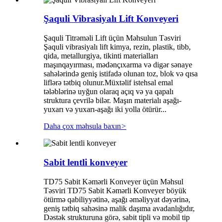
Şaquli Vibrasiyalı Lift Konveyeri
Şaquli Titrəməli Lift üçün Məhsulun Təsviri
Şaquli vibrasiyalı lift kimya, rezin, plastik, tibb,
qida, metallurgiya, tikinti materialları
maşınqayırması, mədənçıxarma və digər sənaye
sahələrində geniş istifadə olunan toz, blok və qısa
liflərə tətbiq olunur.Müxtəlif istehsal emal
tələblərinə uyğun olaraq açıq və ya qapalı
struktura çevrilə bilər. Maşın materialı aşağı-
yuxarı və yuxarı-aşağı iki yolla ötürür...
Daha çox məhsula baxın
>
Sabit lentli konveyer
TD75 Sabit Kəmərli Konveyer üçün Məhsul
Təsviri TD75 Sabit Kəmərli Konveyer böyük
ötürmə qabiliyyətinə, aşağı əməliyyat dəyərinə,
geniş tətbiq sahəsinə malik daşıma avadanlığıdır,
Dəstək strukturuna görə, sabit tipli və mobil tip