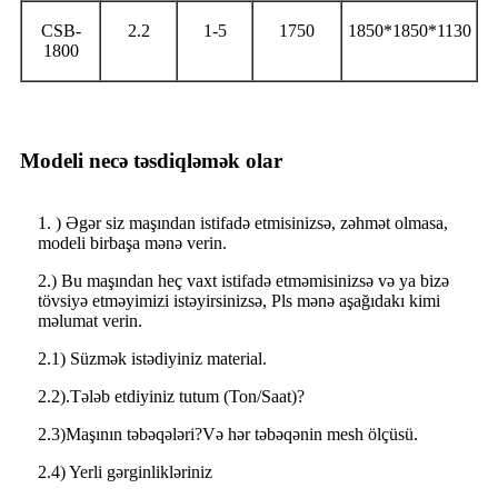
CSB-
2.2
1-5
1750
1850*1850*1130
1800
Modeli necə təsdiqləmək olar
1. ) Əgər siz maşından istifadə etmisinizsə, zəhmət olmasa,
modeli birbaşa mənə verin.
2.) Bu maşından heç vaxt istifadə etməmisinizsə və ya bizə
tövsiyə etməyimizi istəyirsinizsə, Pls mənə aşağıdakı kimi
məlumat verin.
2.1) Süzmək istədiyiniz material.
2.2).Tələb etdiyiniz tutum (Ton/Saat)?
2.3)Maşının təbəqələri?Və hər təbəqənin mesh ölçüsü.
2.4) Yerli gərginlikləriniz