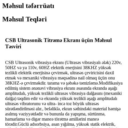
Məhsul təfərrüatı
Məhsul Teqləri
CSB Ultrasonik Titrəmə Ekranı üçün Məhsul
Təsviri
CSB Ultrasonik vibrasiya ekranı (Ultrasəs vibrasiyalı ələk) 220v,
50HZ və ya 110v, 60HZ elektrik enerjisini 38KHZ yüksək
tezlikli elektrik enerjisinə çevirmək, ultrasəs çeviricisini daxil
etmək və mexaniki vibrasiya məqsədinə nail olmaq üçün onu
38KHZ-ə çevirməkdir. tarama və şəbəkə təmizləmə.Modifikasiya
edilmiş sistem ənənəvi vibrasiya ekranı əsasında ekranda aşağı
amplitudalı, yüksək tezlikli ultrasəs vibrasiya dalğasını (mexaniki
dalğa) təqdim edir və ekranda yüksək tezlikli aşağı amplitudalı
ultrasəs vibratorunu və ultra- incə toz böyük ultrasəs
sürətləndirilməsi alır., beləliklə, ekran səthindəki material həmişə
asılmış vəziyyətdədir və bununla da yapışma, sürtünmə,
hamarlama və digər maneə törətmə amillərini maneə
törədir.Güclü adsorbsiya, asan yığılma, yüksək statik elektrik,