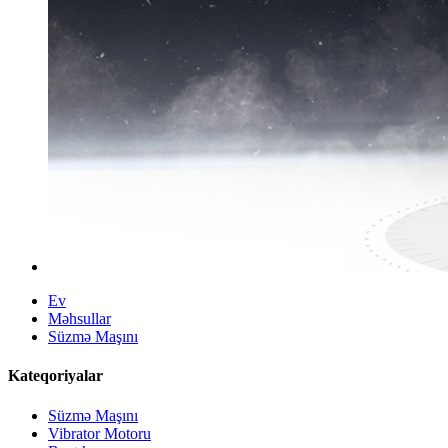
Ev
Məhsullar
Süzmə Maşını
Kateqoriyalar
Süzmə Maşını
Vibrator Motoru