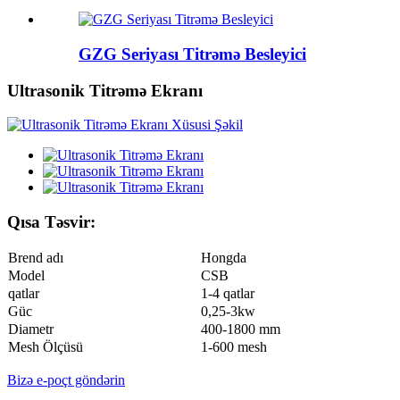
GZG Seriyası Titrəmə Besleyici
Ultrasonik Titrəmə Ekranı
Qısa Təsvir:
Brend adı
Hongda
Model
CSB
qatlar
1-
4
qatlar
Güc
0,25
-
3
kw
Diametr
400-1800 mm
Mesh Ölçüsü
1
-
6
00 mesh
Bizə e-poçt göndərin