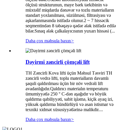
ölçüsü strukturunun, maye bərk tərkibinin və
müxtəlif miqdarda dənəvər və tozlu materialların
standart yoxlanılması, süzülməsi, filtrasiyası və
aşkarlanmasında istifadə olunur.2 ~ 7 hissəcik
seqmentindən 8 təbəqəyə qədər ələk istifadə edilə
bilər.Sınaq ələk çalkalayıcısının yuxarı hissəsi (...
Daha çox məhsula baxın
>
Dəyirmi zəncirli çömçəli lift
TH Zəncirli Kova lifti üçün Məhsul Təsviri TH
zəncirli vedrə lifti, toplu materialların davamlı
şaquli qaldırılması üçün bir növ vedrəli lift
avadanlığıdır.Qaldırıcı materialın temperaturu
ümumiyyətlə 250 ° C-dən aşağıdır və böyük
qaldırma qabiliyyəti, sabit işləmə, kiçik ayaq izi,
yüksək qaldırma hündürlüyü və asan istismar və
texniki xidmət xüsusiyyətlərinə malikdir....
Daha çox məhsula baxın
>