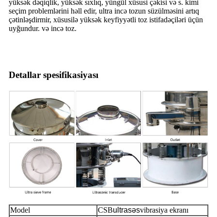
yüksək dəqiqlik, yüksək sıxlıq, yüngül xüsusi çəkisi və s. kimi
seçim problemlərini həll edir, ultra incə tozun süzülməsini artıq
çətinləşdirmir, xüsusilə yüksək keyfiyyətli toz istifadəçiləri üçün
uyğundur. və incə toz.
Detallar spesifikasiyası
Model
CSB
ultrasəs
vibrasiya ekranı