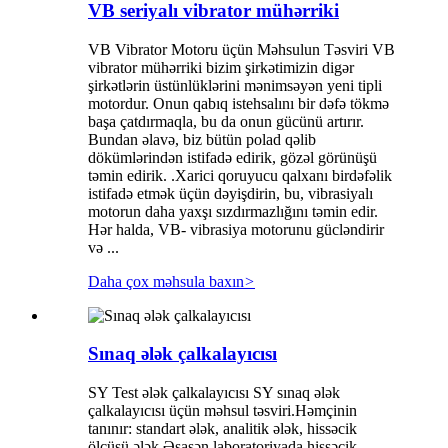
VB seriyalı vibrator mühərriki
VB Vibrator Motoru üçün Məhsulun Təsviri VB
vibrator mühərriki bizim şirkətimizin digər
şirkətlərin üstünlüklərini mənimsəyən yeni tipli
motordur. Onun qabıq istehsalını bir dəfə tökmə
başa çatdırmaqla, bu da onun gücünü artırır.
Bundan əlavə, biz bütün polad qəlib
dökümlərindən istifadə edirik, gözəl görünüşü
təmin edirik. .Xarici qoruyucu qalxanı birdəfəlik
istifadə etmək üçün dəyişdirin, bu, vibrasiyalı
motorun daha yaxşı sızdırmazlığını təmin edir.
Hər halda, VB- vibrasiya motorunu gücləndirir
və ...
Daha çox məhsula baxın
>
Sınaq ələk çalkalayıcısı
SY Test ələk çalkalayıcısı SY sınaq ələk
çalkalayıcısı üçün məhsul təsviri.Həmçinin
tanınır: standart ələk, analitik ələk, hissəcik
ölçüsü ələk.Əsasən laboratoriyada hissəcik