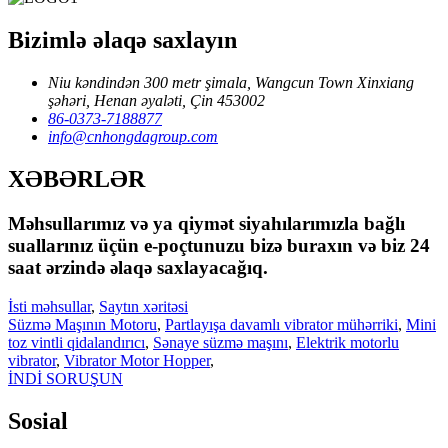
Bizimlə əlaqə saxlayın
Niu kəndindən 300 metr şimala, Wangcun Town Xinxiang
şəhəri, Henan əyaləti, Çin 453002
86-0373-7188877
info@cnhongdagroup.com
XƏBƏRLƏR
Məhsullarımız və ya qiymət siyahılarımızla bağlı
suallarınız üçün e-poçtunuzu bizə buraxın və biz 24
saat ərzində əlaqə saxlayacağıq.
İsti məhsullar
,
Saytın xəritəsi
Süzmə Maşının Motoru
,
Partlayışa davamlı vibrator mühərriki
,
Mini
toz vintli qidalandırıcı
,
Sənaye süzmə maşını
,
Elektrik motorlu
vibrator
,
Vibrator Motor Hopper
,
İNDİ SORUŞUN
Sosial