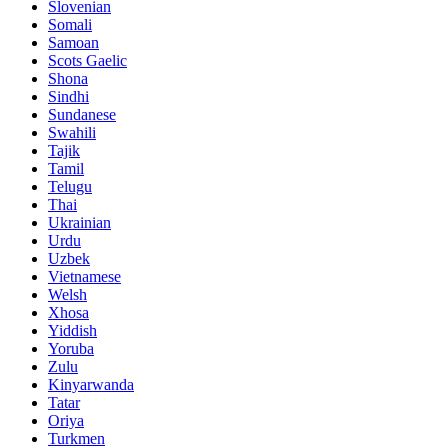
Slovenian
Somali
Samoan
Scots Gaelic
Shona
Sindhi
Sundanese
Swahili
Tajik
Tamil
Telugu
Thai
Ukrainian
Urdu
Uzbek
Vietnamese
Welsh
Xhosa
Yiddish
Yoruba
Zulu
Kinyarwanda
Tatar
Oriya
Turkmen