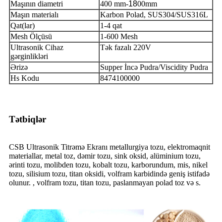
Maşının diametri
400 mm-
18
00mm
Maşın materialı
Karbon Polad, SUS304/SUS316L
Qat(lar)
1-4 qat
Mesh Ölçüsü
1-600 Mesh
Ultrasonik Cihaz
Tək fazalı 220V
gərginlikləri
Ərizə
Supper İncə Pudra/Viscidity Pudra
Hs Kodu
8474100000
Tətbiqlər
CSB Ultrasonik Titrəmə Ekranı metallurgiya tozu, elektromaqnit
materiallar, metal toz, dəmir tozu, sink oksid, alüminium tozu,
ərinti tozu, molibden tozu, kobalt tozu, karborundum, mis, nikel
tozu, silisium tozu, titan oksidi, volfram karbidində geniş istifadə
olunur. , volfram tozu, titan tozu, paslanmayan polad toz və s.