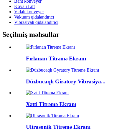
Bant konveyer
Kovalı Lift
Vidalı konveyer
Vakuum qidalandırıcı
Vibrasiyalı qidalandırıcı
Seçilmiş məhsullar
Fırlanan Titrəmə Ekranı
Düzbucaqlı Giratory Vibrasiya...
Xətti Titrəmə Ekranı
Ultrasonik Titrəmə Ekranı