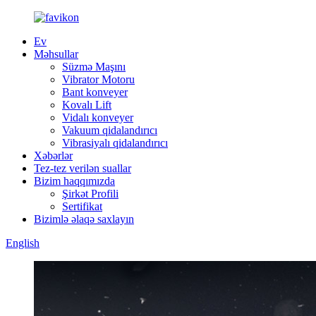
Ev
Məhsullar
Süzmə Maşını
Vibrator Motoru
Bant konveyer
Kovalı Lift
Vidalı konveyer
Vakuum qidalandırıcı
Vibrasiyalı qidalandırıcı
Xəbərlər
Tez-tez verilən suallar
Bizim haqqımızda
Şirkət Profili
Sertifikat
Bizimlə əlaqə saxlayın
English