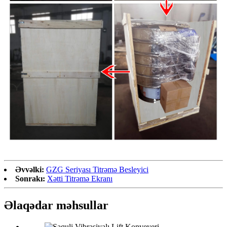
Əvvəlki:
GZG Seriyası Titrəmə Besleyici
Sonrakı:
Xətti Titrəmə Ekranı
Əlaqədar məhsullar