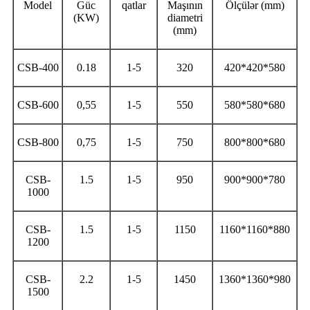
Model
Güc
qatlar
Maşının
Ölçülər (mm)
(KW)
diametri
(mm)
CSB-400
0.18
1-5
320
420*420*580
CSB-600
0,55
1-5
550
580*580*680
CSB-800
0,75
1-5
750
800*800*680
CSB-
1.5
1-5
950
900*900*780
1000
CSB-
1.5
1-5
1150
1160*1160*880
1200
CSB-
2.2
1-5
1450
1360*1360*980
1500