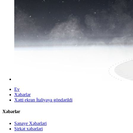
Ev
Xəbərlər
Xətti ekran İtaliyaya göndərildi
Xəbərlər
Sənaye Xəbərləri
Şirkət xəbərləri