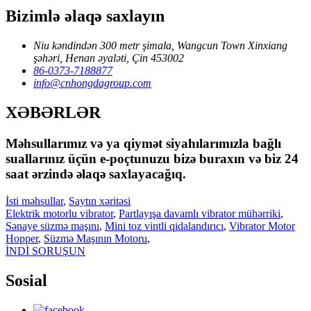
Bizimlə əlaqə saxlayın
Niu kəndindən 300 metr şimala, Wangcun Town Xinxiang
şəhəri, Henan əyaləti, Çin 453002
86-0373-7188877
info@cnhongdagroup.com
XƏBƏRLƏR
Məhsullarımız və ya qiymət siyahılarımızla bağlı
suallarınız üçün e-poçtunuzu bizə buraxın və biz 24
saat ərzində əlaqə saxlayacağıq.
İsti məhsullar
,
Saytın xəritəsi
Elektrik motorlu vibrator
,
Partlayışa davamlı vibrator mühərriki
,
Sənaye süzmə maşını
,
Mini toz vintli qidalandırıcı
,
Vibrator Motor
Hopper
,
Süzmə Maşının Motoru
,
İNDİ SORUŞUN
Sosial