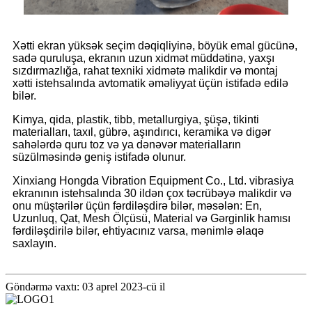
Xətti ekran yüksək seçim dəqiqliyinə, böyük emal gücünə,
sadə quruluşa, ekranın uzun xidmət müddətinə, yaxşı
sızdırmazlığa, rahat texniki xidmətə malikdir və montaj
xətti istehsalında avtomatik əməliyyat üçün istifadə edilə
bilər.
Kimya, qida, plastik, tibb, metallurgiya, şüşə, tikinti
materialları, taxıl, gübrə, aşındırıcı, keramika və digər
sahələrdə quru toz və ya dənəvər materialların
süzülməsində geniş istifadə olunur.
Xinxiang Hongda Vibration Equipment Co., Ltd. vibrasiya
ekranının istehsalında 30 ildən çox təcrübəyə malikdir və
onu müştərilər üçün fərdiləşdirə bilər, məsələn: En,
Uzunluq, Qat, Mesh Ölçüsü, Material və Gərginlik hamısı
fərdiləşdirilə bilər, ehtiyacınız varsa, mənimlə əlaqə
saxlayın.
Göndərmə vaxtı: 03 aprel 2023-cü il