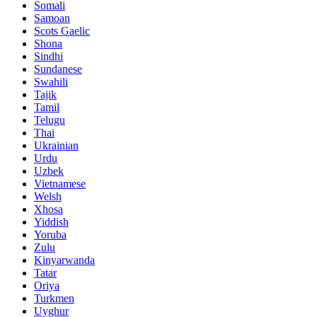
Somali
Samoan
Scots Gaelic
Shona
Sindhi
Sundanese
Swahili
Tajik
Tamil
Telugu
Thai
Ukrainian
Urdu
Uzbek
Vietnamese
Welsh
Xhosa
Yiddish
Yoruba
Zulu
Kinyarwanda
Tatar
Oriya
Turkmen
Uyghur