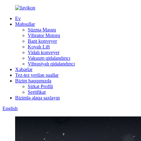
Ev
Məhsullar
Süzmə Maşını
Vibrator Motoru
Bant konveyer
Kovalı Lift
Vidalı konveyer
Vakuum qidalandırıcı
Vibrasiyalı qidalandırıcı
Xəbərlər
Tez-tez verilən suallar
Bizim haqqımızda
Şirkət Profili
Sertifikat
Bizimlə əlaqə saxlayın
English