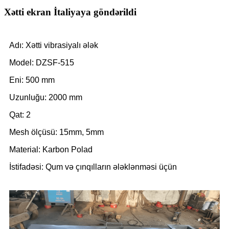
Xətti ekran İtaliyaya göndərildi
Adı: Xətti vibrasiyalı ələk
Model: DZSF-515
Eni: 500 mm
Uzunluğu: 2000 mm
Qat: 2
Mesh ölçüsü: 15mm, 5mm
Material: Karbon Polad
İstifadəsi: Qum və çınqılların ələklənməsi üçün