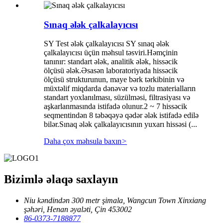
Sınaq ələk çalkalayıcısı
SY Test ələk çalkalayıcısı SY sınaq ələk
çalkalayıcısı üçün məhsul təsviri.Həmçinin
tanınır: standart ələk, analitik ələk, hissəcik
ölçüsü ələk.Əsasən laboratoriyada hissəcik
ölçüsü strukturunun, maye bərk tərkibinin və
müxtəlif miqdarda dənəvər və tozlu materialların
standart yoxlanılması, süzülməsi, filtrasiyası və
aşkarlanmasında istifadə olunur.2 ~ 7 hissəcik
seqmentindən 8 təbəqəyə qədər ələk istifadə edilə
bilər.Sınaq ələk çalkalayıcısının yuxarı hissəsi (...
Daha çox məhsula baxın
>
Bizimlə əlaqə saxlayın
Niu kəndindən 300 metr şimala, Wangcun Town Xinxiang
şəhəri, Henan əyaləti, Çin 453002
86-0373-7188877