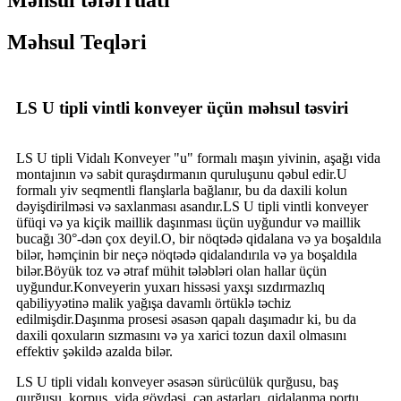
Məhsul Teqləri
LS U tipli vintli konveyer üçün məhsul təsviri
LS U tipli Vidalı Konveyer "u" formalı maşın yivinin, aşağı vida
montajının və sabit quraşdırmanın quruluşunu qəbul edir.U
formalı yiv seqmentli flanşlarla bağlanır, bu da daxili kolun
dəyişdirilməsi və saxlanması asandır.LS U tipli vintli konveyer
üfüqi və ya kiçik maillik daşınması üçün uyğundur və maillik
bucağı 30°-dən çox deyil.O, bir nöqtədə qidalana və ya boşaldıla
bilər, həmçinin bir neçə nöqtədə qidalandırıla və ya boşaldıla
bilər.Böyük toz və ətraf mühit tələbləri olan hallar üçün
uyğundur.Konveyerin yuxarı hissəsi yaxşı sızdırmazlıq
qabiliyyətinə malik yağışa davamlı örtüklə təchiz
edilmişdir.Daşınma prosesi əsasən qapalı daşımadır ki, bu da
daxili qoxuların sızmasını və ya xarici tozun daxil olmasını
effektiv şəkildə azalda bilər.
LS U tipli vidalı konveyer əsasən sürücülük qurğusu, baş
qurğusu, korpus, vida gövdəsi, çən astarları, qidalanma portu,