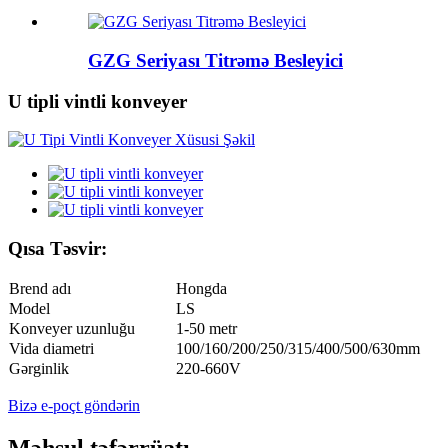
GZG Seriyası Titrəmə Besleyici
U tipli vintli konveyer
Qısa Təsvir:
Brend adı
Hongda
Model
LS
Konveyer uzunluğu
1-50 metr
Vida diametri
100/160/200/250/315/400/500/630mm
Gərginlik
220-660V
Bizə e-poçt göndərin
Məhsul təfərrüatı