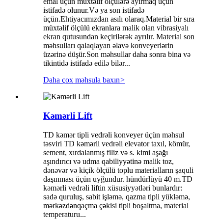
emal üçün müxtəlif ölçülərə ayırmaq üçün
istifadə olunur.Və ya son istifadə
üçün.Ehtiyacımızdan asılı olaraq.Material bir sıra
müxtəlif ölçülü ekranlara malik olan vibrasiyalı
ekran qutusundan keçirilərək ayrılır. Material son
məhsulları qalaqlayan əlavə konveyerlərin
üzərinə düşür.Son məhsullar daha sonra bina və
tikintidə istifadə edilə bilər...
Daha çox məhsula baxın
>
Kəmərli Lift
TD kəmər tipli vedrəli konveyer üçün məhsul
təsviri TD kəmərli vedrəli elevator taxıl, kömür,
sement, xırdalanmış filiz və s. kimi aşağı
aşındırıcı və udma qabiliyyətinə malik toz,
dənəvər və kiçik ölçülü toplu materialların şaquli
daşınması üçün uyğundur. hündürlüyü 40 m.TD
kəmərli vedrəli liftin xüsusiyyətləri bunlardır:
sadə quruluş, sabit işləmə, qazma tipli yükləmə,
mərkəzdənqaçma çəkisi tipli boşaltma, material
temperaturu...