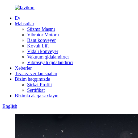
Ev
Məhsullar
Süzmə Maşını
Vibrator Motoru
Bant konveyer
Kovalı Lift
Vidalı konveyer
Vakuum qidalandırıcı
Vibrasiyalı qidalandırıcı
Xəbərlər
Tez-tez verilən suallar
Bizim haqqımızda
Şirkət Profili
Sertifikat
Bizimlə əlaqə saxlayın
English