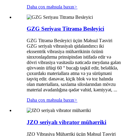
Daha çox məhsula baxın
>
GZG Seriyası Titrəmə Besleyici
GZG Titrəmə Besleyici üçün Məhsul Təsviri
GZG seriyalı vibrasiyalı qidalandırıcı iki
ekssentrik vibrasiya mühərrikinin özünü
sinxronlaşdırma prinsipindən istifadə edir və
dövri vibrasiya vasitəsilə nəticədə meydana gələn
qüvvənin üfüqi 60 ° bucağı təşkil edir, beləliklə,
çuxurdakı materiallara atma və ya sürüşməni
təşviq edir. dənəvər, kiçik blok və toz halında
olan materiallara, saxlama siloslarından mövzu
material avadanlığına qədər vahid, kəmiyyət, ...
Daha çox məhsula baxın
>
JZO seriyalı vibrator mühərriki
JZO Vibrasiya Mühərriki üçün Məhsul Təsviri