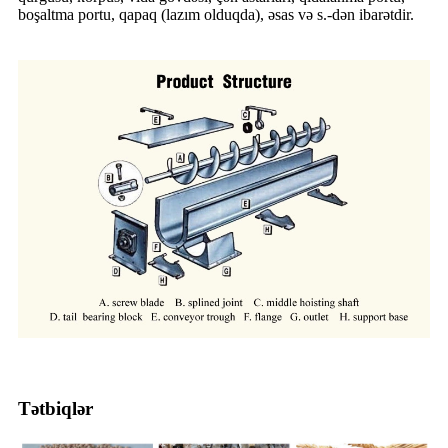
boşaltma portu, qapaq (lazım olduqda), əsas və s.-dən ibarətdir.
Tətbiqlər