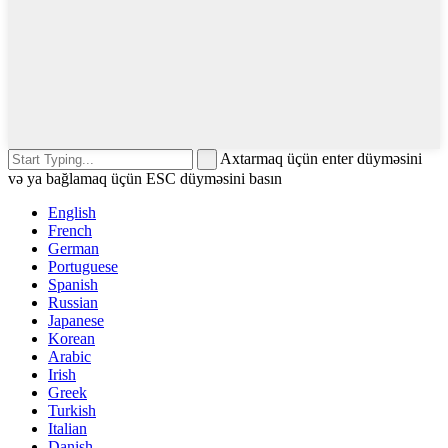
Axtarmaq üçün enter düyməsini
və ya bağlamaq üçün ESC düyməsini basın
English
French
German
Portuguese
Spanish
Russian
Japanese
Korean
Arabic
Irish
Greek
Turkish
Italian
Danish