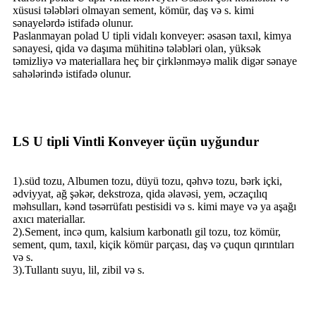
xüsusi tələbləri olmayan sement, kömür, daş və s. kimi
sənayelərdə istifadə olunur.
Paslanmayan polad U tipli vidalı konveyer: əsasən taxıl, kimya
sənayesi, qida və daşıma mühitinə tələbləri olan, yüksək
təmizliyə və materiallara heç bir çirklənməyə malik digər sənaye
sahələrində istifadə olunur.
LS U tipli Vintli Konveyer üçün uyğundur
1).süd tozu, Albumen tozu, düyü tozu, qəhvə tozu, bərk içki,
ədviyyat, ağ şəkər, dekstroza, qida əlavəsi, yem, əczaçılıq
məhsulları, kənd təsərrüfatı pestisidi və s. kimi maye və ya aşağı
axıcı materiallar.
2).Sement, incə qum, kalsium karbonatlı gil tozu, toz kömür,
sement, qum, taxıl, kiçik kömür parçası, daş və çuqun qırıntıları
və s.
3).Tullantı suyu, lil, zibil və s.