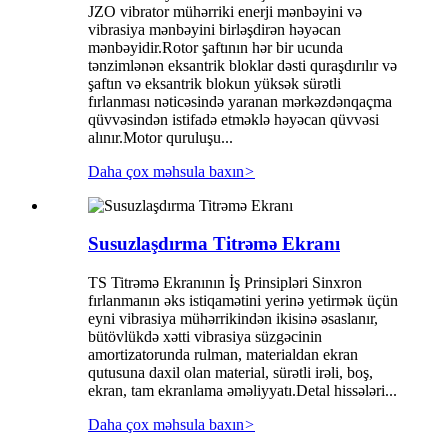
JZO vibrator mühərriki enerji mənbəyini və
vibrasiya mənbəyini birləşdirən həyəcan
mənbəyidir.Rotor şaftının hər bir ucunda
tənzimlənən eksantrik bloklar dəsti quraşdırılır və
şaftın və eksantrik blokun yüksək sürətli
fırlanması nəticəsində yaranan mərkəzdənqaçma
qüvvəsindən istifadə etməklə həyəcan qüvvəsi
alınır.Motor quruluşu...
Daha çox məhsula baxın
>
Susuzlaşdırma Titrəmə Ekranı
TS Titrəmə Ekranının İş Prinsipləri Sinxron
fırlanmanın əks istiqamətini yerinə yetirmək üçün
eyni vibrasiya mühərrikindən ikisinə əsaslanır,
bütövlükdə xətti vibrasiya süzgəcinin
amortizatorunda rulman, materialdan ekran
qutusuna daxil olan material, sürətli irəli, boş,
ekran, tam ekranlama əməliyyatı.Detal hissələri...
Daha çox məhsula baxın
>