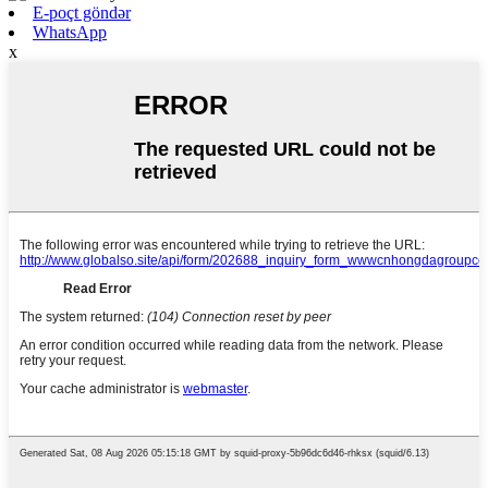
E-poçt göndər
WhatsApp
x