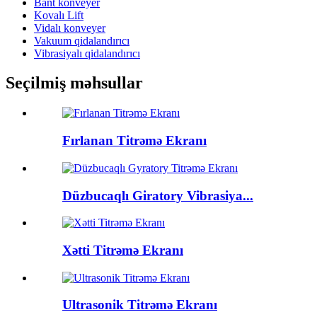
Bant konveyer
Kovalı Lift
Vidalı konveyer
Vakuum qidalandırıcı
Vibrasiyalı qidalandırıcı
Seçilmiş məhsullar
Fırlanan Titrəmə Ekranı
Düzbucaqlı Giratory Vibrasiya...
Xətti Titrəmə Ekranı
Ultrasonik Titrəmə Ekranı