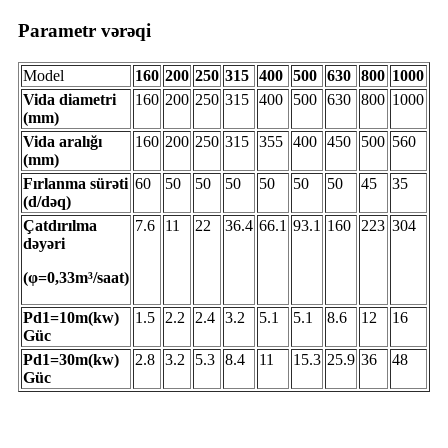
Parametr vərəqi
Model
160
200
250
315
400
500
630
800
1000
Vida diametri
160
200
250
315
400
500
630
800
1000
(mm)
Vida aralığı
160
200
250
315
355
400
450
500
560
(mm)
Fırlanma sürəti
60
50
50
50
50
50
50
45
35
(d/dəq)
Çatdırılma
7.6
11
22
36.4
66.1
93.1
160
223
304
dəyəri
(φ=0,33m³/saat)
Pd1=10m(kw)
1.5
2.2
2.4
3.2
5.1
5.1
8.6
12
16
Güc
Pd1=30m(kw)
2.8
3.2
5.3
8.4
11
15.3
25.9
36
48
Güc