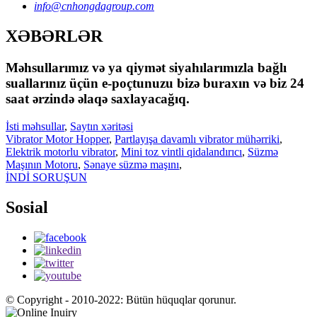
info@cnhongdagroup.com
XƏBƏRLƏR
Məhsullarımız və ya qiymət siyahılarımızla bağlı
suallarınız üçün e-poçtunuzu bizə buraxın və biz 24
saat ərzində əlaqə saxlayacağıq.
İsti məhsullar
,
Saytın xəritəsi
Vibrator Motor Hopper
,
Partlayışa davamlı vibrator mühərriki
,
Elektrik motorlu vibrator
,
Mini toz vintli qidalandırıcı
,
Süzmə
Maşının Motoru
,
Sənaye süzmə maşını
,
İNDİ SORUŞUN
Sosial
© Copyright - 2010-2022: Bütün hüquqlar qorunur.