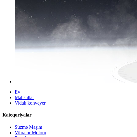
Ev
Məhsullar
Vidalı konveyer
Kateqoriyalar
Süzmə Maşını
Vibrator Motoru