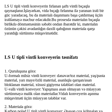
LS U tipli vintli konveyerin fırlanan şaftı vintli bıçaqla
qaynaqlanır.İşləyərkən, vida bıçağı fırlanma ilə yaranan irəli bir
güc yaradacaq, bu da materialı daşınmanı başa çatdırmaq üçün
irəliləməyə məcbur edəcəkdir.Bu prosesdə materialın bıçaqla
birlikdə dönməməsinin səbəbi ondan ibarətdir ki, materialın
özünün çəkisi avadanlığın daxili qabığının materiala qarşı
yaratdığı sürtünmə müqavimətidir.
LS U tipli vintli konveyerin təsnifatı
1. Quruluşuna görə:
U-formalı milsiz vintli konveyer: dənəvər/toz material, yaş/pasta
material, yarı maye/özlü material, asanlıqla qarışan/asan
bloklanan material, xüsusi gigiyena tələbləri olan material.
U-vallı vintli konveyer: Yapışması asan olmayan və müəyyən
sürtünməyə malik olan materiallar.Vidalı konveyerin aşınma
müqaviməti üçün müəyyən tələblər var.
2. Materiala görə:
Karbon polad U tipli vintli konveyer: Əsasən çox köhnələn və