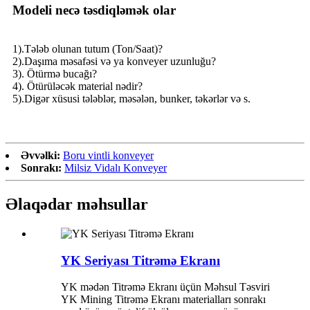
Modeli necə təsdiqləmək olar
1).Tələb olunan tutum (Ton/Saat)?
2).Daşıma məsafəsi və ya konveyer uzunluğu?
3). Ötürmə bucağı?
4). Ötürüləcək material nədir?
5).Digər xüsusi tələblər, məsələn, bunker, təkərlər və s.
Əvvəlki:
Boru vintli konveyer
Sonrakı:
Milsiz Vidalı Konveyer
Əlaqədar məhsullar
YK Seriyası Titrəmə Ekranı
YK mədən Titrəmə Ekranı üçün Məhsul Təsviri
YK Mining Titrəmə Ekranı materialları sonrakı